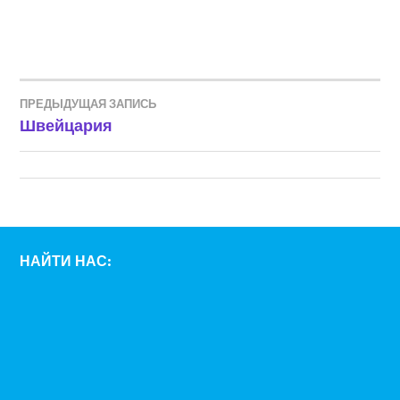
ПРЕДЫДУЩАЯ ЗАПИСЬ
НАВИГАЦИЯ
Швейцария
ПО
ЗАПИСЯМ
НАЙТИ НАС: