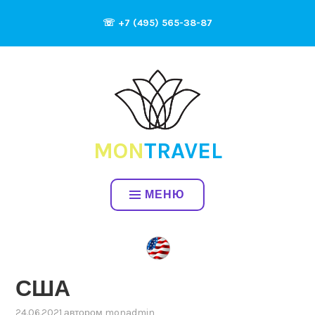
Перейти
☏ +7 (495) 565-38-87
к
содержимому
MON
TRAVEL
МЕНЮ
США
24.06.2021
автором
monadmin