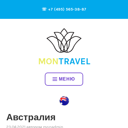
Перейти
☏ +7 (495) 565-38-87
к
содержимому
MON
TRAVEL
МЕНЮ
Австралия
23.06.2021
автором
monadmin