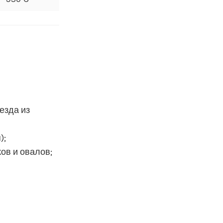
езда из
);
ов и овалов;