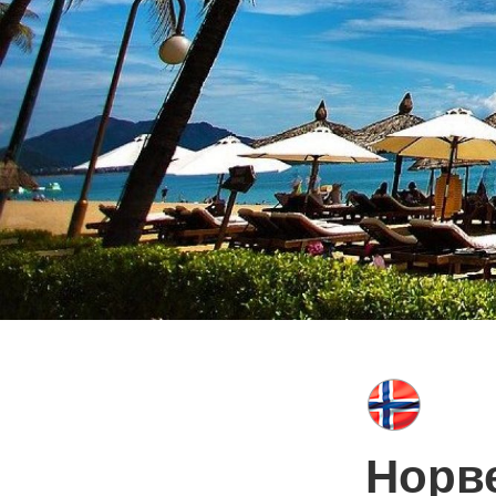
НОВ
Норв