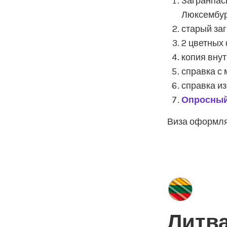
Загранпас
Люксембур
старый заг
2 цветных 
копия вну
справка с 
справка из
Опросный
Виза оформляе
Литв