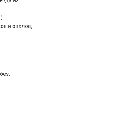
езда из
);
ов и овалов;
без.