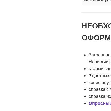
НЕОБХ
ОФОРМ
Загранпас
Норвегии;
старый заг
2 цветных 
копия вну
справка с 
справка из
Опросный